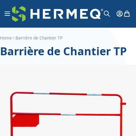
Aller au contenu
Affichage navigation
Mon Co
Mon 
Chercher
Home
Barrière de Chantier TP
Barrière de Chantier TP