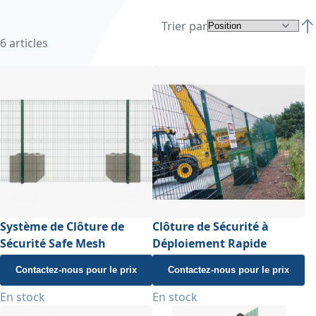
Trier par
Par
6
articles
Système de Clôture de
Clôture de Sécurité à
Sécurité Safe Mesh
Déploiement Rapide
Contactez-nous pour le prix
Contactez-nous pour le prix
En stock
En stock