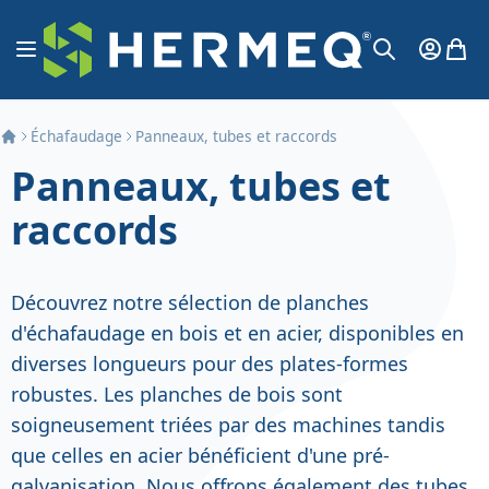
Aller au contenu
Affichage navigation
Mon Co
Mon 
Chercher
Échafaudage
Panneaux, tubes et raccords
Panneaux, tubes et
raccords
Découvrez notre sélection de planches
d'échafaudage en bois et en acier, disponibles en
diverses longueurs pour des plates-formes
robustes. Les planches de bois sont
soigneusement triées par des machines tandis
que celles en acier bénéficient d'une pré-
galvanisation. Nous offrons également des tubes