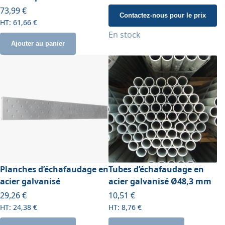
À partir de
73,99 €
Contactez-nous pour le prix
61,66 €
En stock
Ajouter au panier
Planches d’échafaudage en
Tubes d’échafaudage en
acier galvanisé
acier galvanisé Ø48,3 mm
À partir de
À partir de
29,26 €
10,51 €
24,38 €
8,76 €