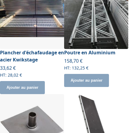
Plancher d'échafaudage en
Poutre en Aluminium
acier Kwikstage
À partir de
158,70 €
À partir de
33,62 €
132,25 €
28,02 €
Ajouter au panier
Ajouter au panier