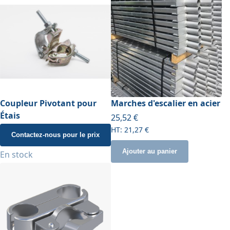
Coupleur Pivotant pour
Marches d'escalier en acier
Étais
À partir de
25,52 €
21,27 €
Contactez-nous pour le prix
Ajouter au panier
En stock