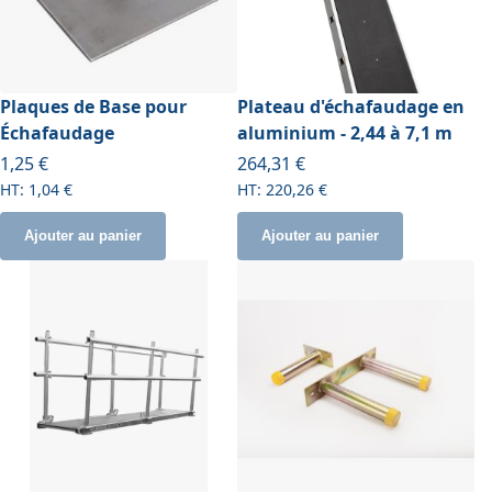
Plaques de Base pour
Plateau d'échafaudage en
Échafaudage
aluminium - 2,44 à 7,1 m
À partir de
À partir de
1,25 €
264,31 €
1,04 €
220,26 €
Ajouter au panier
Ajouter au panier