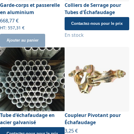
Garde-corps et passerelle
Colliers de Serrage pour
en aluminium
Tubes d'Échafaudage
À partir de
668,77 €
Contactez-nous pour le prix
557,31 €
En stock
Ajouter au panier
Tube d'échafaudage en
Coupleur Pivotant pour
acier galvanisé
Échafaudage
3,25 €
Contactez-nous pour le prix