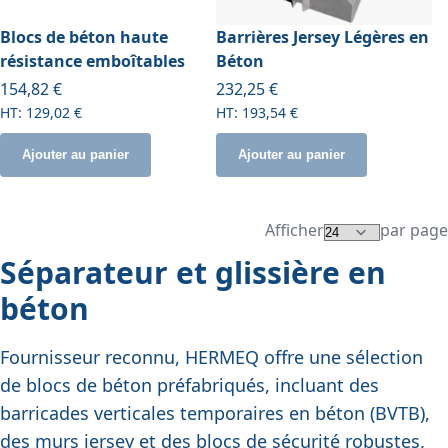
Blocs de béton haute
Barrières Jersey Légères en
résistance emboîtables
Béton
À partir de
154,82 €
232,25 €
129,02 €
193,54 €
Ajouter au panier
Ajouter au panier
Afficher
par page
Séparateur et glissière en
béton
Fournisseur reconnu, HERMEQ offre une sélection
de blocs de béton préfabriqués, incluant des
barricades verticales temporaires en béton (BVTB),
des murs jersey et des blocs de sécurité robustes.