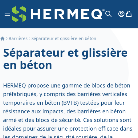
Aller au contenu
Affichage navigation
Mon Co
Mon 
Chercher
Barrières
Séparateur et glissière en béton
Séparateur et glissière
en béton
HERMEQ propose une gamme de blocs de béton
préfabriqués, y compris des barrières verticales
temporaires en béton (BVTB) testées pour leur
résistance aux impacts, des barrières en béton
armé et des blocs de sécurité. Ces solutions sont
idéales pour assurer une protection efficace dans
les domaines de la sécurité routière, de la