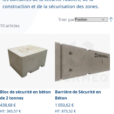
construction et de la sécurisation des zones.
Trier par
Par
10
articles
Bloc de sécurité en béton
Barrière de Sécurité en
de 2 tonnes
Béton
À partir de
438,68 €
1 050,62 €
365,57 €
875,52 €