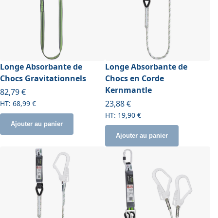
Longe Absorbante de
Longe Absorbante de
Chocs Gravitationnels
Chocs en Corde
Kernmantle
82,79 €
À partir de
23,88 €
68,99 €
19,90 €
Ajouter au panier
Ajouter au panier