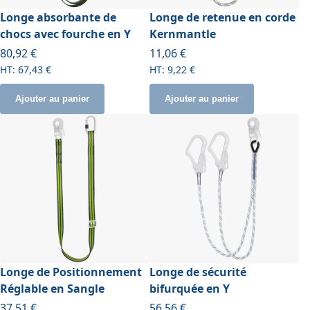
Longe absorbante de
Longe de retenue en corde
chocs avec fourche en Y
Kernmantle
À partir de
80,92 €
11,06 €
67,43 €
9,22 €
Ajouter au panier
Ajouter au panier
Longe de Positionnement
Longe de sécurité
Réglable en Sangle
bifurquée en Y
37,51 €
56,56 €