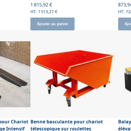
À part
1 815,92 €
873,9
1 513,27 €
72
Ajouter au panier
Ajo
pour Chariot
Benne basculante pour chariot
Balay
age Intensif
télescopique sur roulettes
éléva