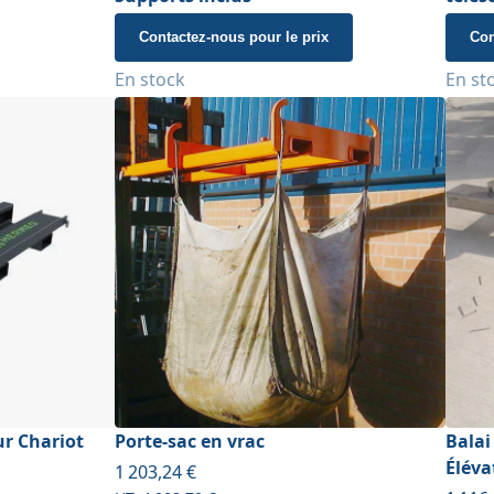
Contactez-nous pour le prix
Con
En stock
En st
ur Chariot
Porte-sac en vrac
Balai
Éléva
À partir de
1 203,24 €