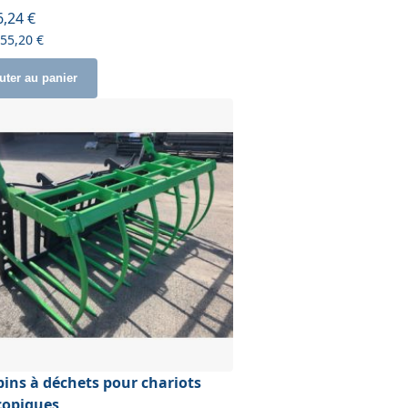
6,24 €
755,20 €
uter au panier
ins à déchets pour chariots
copiques