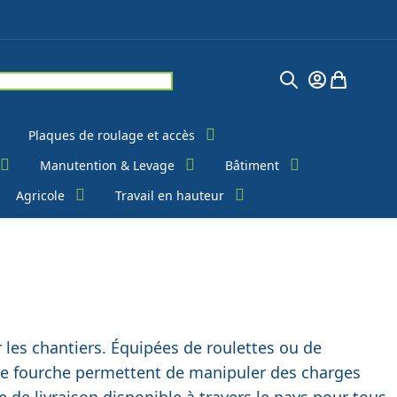
Chercher
Mon Compte
Mon pani
Plaques de roulage et accès
Manutention & Levage
Bâtiment
Agricole
Travail en hauteur
r les chantiers. Équipées de roulettes ou de
 de fourche permettent de manipuler des charges
 de livraison disponible à travers le pays pour tous