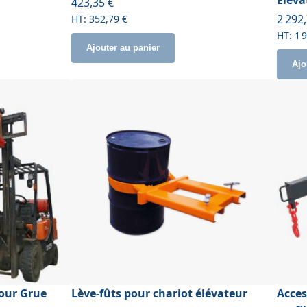
423,35 €
À part
2 292
352,79 €
1 
Ajouter au panier
Ajo
our Grue
Lève-fûts pour chariot élévateur
Acces