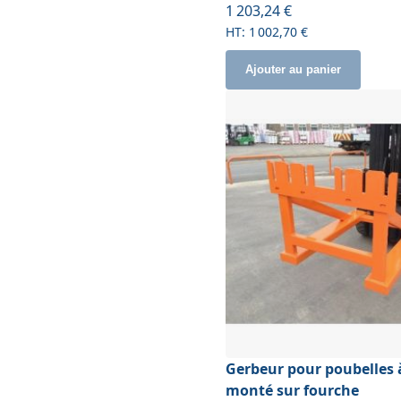
À partir de
1 203,24 €
1 002,70 €
Ajouter au panier
Gerbeur pour poubelles 
monté sur fourche