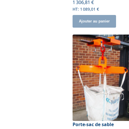
À partir de
1 306,81 €
1 089,01 €
Ajouter au panier
Porte-sac de sable