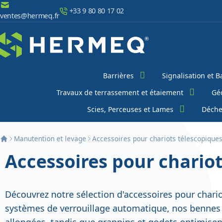
Aller au contenu
+33 9 80 80 17 02
ventes@hermeq.fr
Chercher
Barrières
Signalisation et B
Travaux de terrassement et étaiement
Géo
Scies, Perceuses et Lames
Déche
Manutention et levage
Accessoires pour chariots télescopique
Accessoires pour chario
Découvrez notre sélection d'accessoires pour chario
systèmes de verrouillage automatique, nos bennes b
allongées, tandis que grappins et godets optimisent 