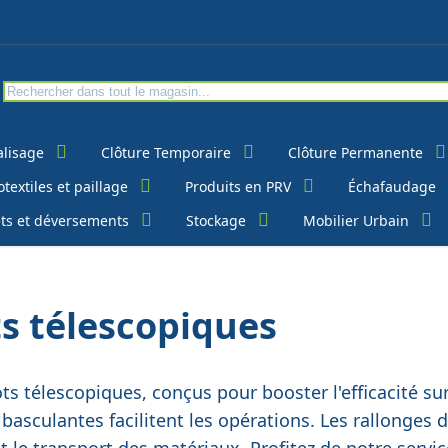
alisage
Clôture Temporaire
Clôture Permanente
textiles et paillage
Produits en PRV
Échafaudage
ts et déversements
Stockage
Mobilier Urbain
s
ts télescopiques
ts télescopiques, conçus pour booster l'efficacité su
asculantes facilitent les opérations. Les rallonges
le transport des matériaux. Profitez de notre service