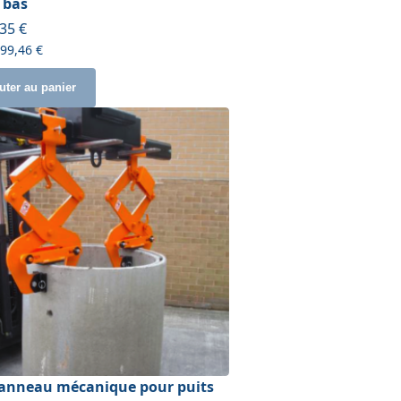
l bas
ir de
,35 €
299,46 €
uter au panier
-anneau mécanique pour puits