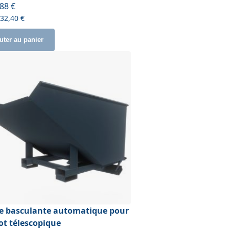
,88 €
932,40 €
uter au panier
e basculante automatique pour
ot télescopique