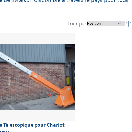
Trier par
Par
e Télescopique pour Chariot
teur