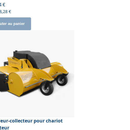
ir de
4 €
8,28 €
uter au panier
eur-collecteur pour chariot
teur