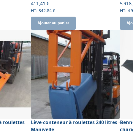
411,41 €
5 918
342,84 €
4 
Ajouter au panier
Ajo
à roulettes
Lève-conteneur à roulettes 240 litres -
Benn
Manivelle
chari