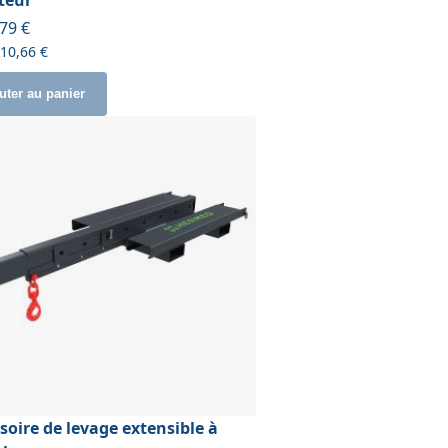
ir de
,79 €
910,66 €
uter au panier
soire de levage extensible à