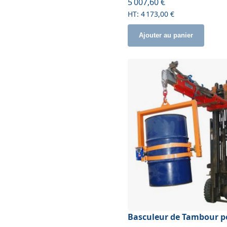
À partir de
5 007,60 €
4 173,00 €
Ajouter au panier
Basculeur de Tambour p