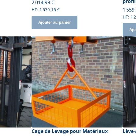
profi
À partir de
2 014,99 €
À part
1 559
1 679,16 €
1 
Ajouter au panier
Ajo
Cage de Levage pour Matériaux
Lève