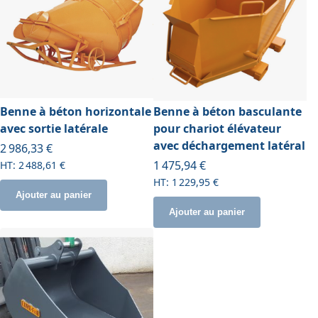
Benne à béton horizontale
Benne à béton basculante
avec sortie latérale
pour chariot élévateur
avec déchargement latéral
À partir de
2 986,33 €
À partir de
1 475,94 €
2 488,61 €
1 229,95 €
Ajouter au panier
Ajouter au panier