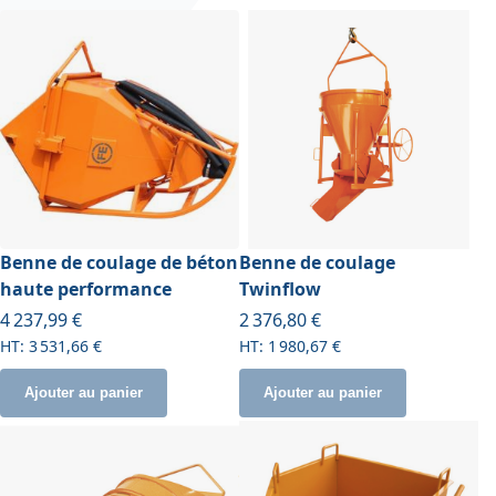
Benne de coulage de béton
Benne de coulage
haute performance
Twinflow
À partir de
À partir de
4 237,99 €
2 376,80 €
3 531,66 €
1 980,67 €
Ajouter au panier
Ajouter au panier