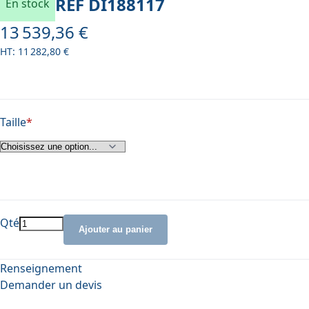
REF
DI188117
En stock
13 539,36 €
À partir de
11 282,80 €
Taille
Qté
Ajouter au panier
Renseignement
Demander un devis