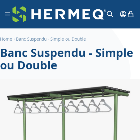
Aller au contenu
Affichage navigation
Mon Co
Mon 
Chercher
Home
Banc Suspendu - Simple ou Double
Banc Suspendu - Simple
ou Double