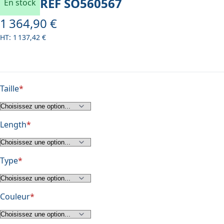
REF
SO560567
En stock
1 364,90 €
À partir de
1 137,42 €
Taille
Length
Type
Couleur