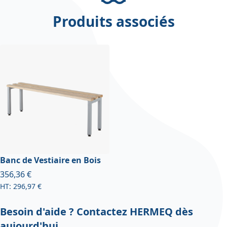
Produits associés
Banc de Vestiaire en Bois
À partir de
356,36 €
296,97 €
Besoin d'aide ? Contactez HERMEQ dès
aujourd'hui.