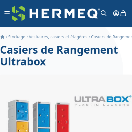
Aller au contenu
Affichage navigation
Mon Co
Mon 
Chercher
Stockage
Vestiaires, casiers et étagères
Casiers de Rangemen
Casiers de Rangement
Ultrabox