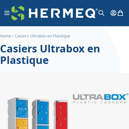
Aller au contenu
Affichage navigation
Mon Co
Mon 
Chercher
Home
Casiers Ultrabox en Plastique
Casiers Ultrabox en
Plastique