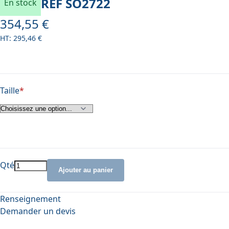
REF
SO2722
En stock
354,55 €
À partir de
295,46 €
Taille
Qté
Ajouter au panier
Renseignement
Demander un devis