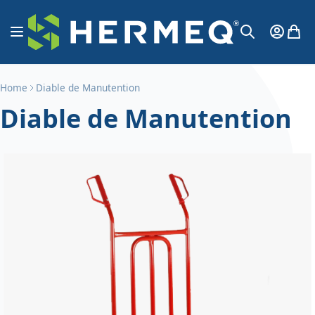
Aller au contenu
Affichage navigation
Mon Co
Mon 
Chercher
Home
Diable de Manutention
Diable de Manutention