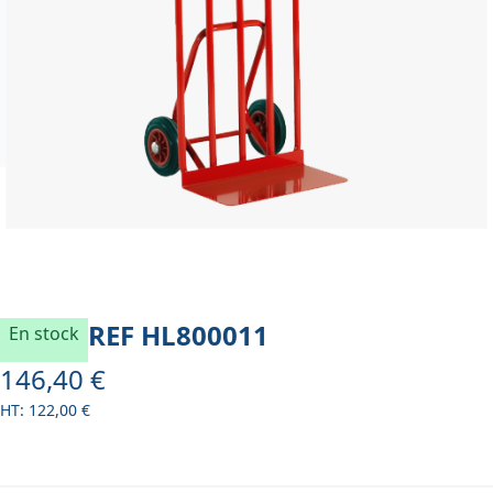
REF
HL800011
En stock
146,40 €
À partir de
122,00 €