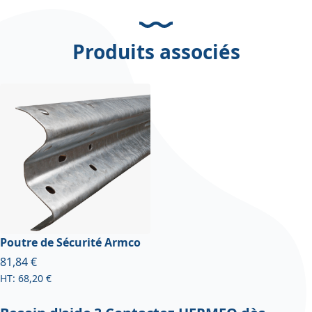
Produits associés
Poutre de Sécurité Armco
À partir de
81,84 €
68,20 €