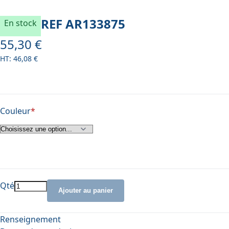
REF
AR133875
En stock
55,30 €
À partir de
46,08 €
Couleur
Qté
Ajouter au panier
Renseignement