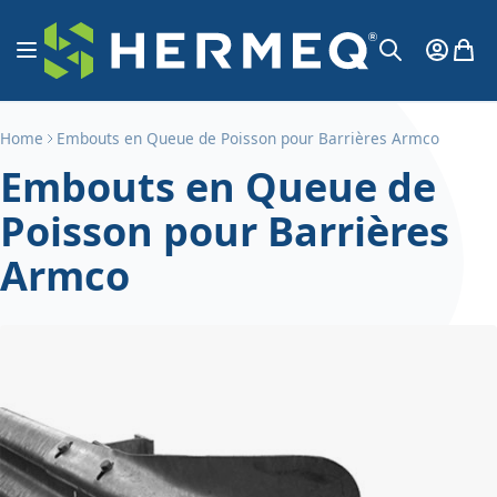
Aller au contenu
Affichage navigation
Mon Co
Mon 
Chercher
Home
Embouts en Queue de Poisson pour Barrières Armco
Embouts en Queue de
Poisson pour Barrières
Armco