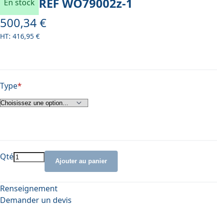
REF
WO79002z-1
En stock
500,34 €
À partir de
416,95 €
Type
Qté
Ajouter au panier
Renseignement
Demander un devis