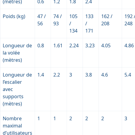
(mètres)
0.6
1.2
1.8
2.4
Poids (kg)
47 /
74 /
105
133
162 /
192 
56
93
/
/
208
248
134
171
Longueur de
0.8
1.61
2.24
3.23
4.05
4.86
la volée
(mètres)
Longueur de
1.4
2.2
3
3.8
4.6
5.4
l’escalier
avec
supports
(mètres)
Nombre
1
1
2
2
2
3
maximal
d’utilisateurs