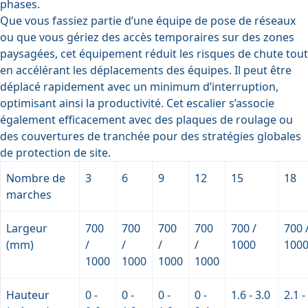
phases.
Que vous fassiez partie d’une équipe de pose de réseaux
ou que vous gériez des accès temporaires sur des zones
paysagées, cet équipement réduit les risques de chute tout
en accélérant les déplacements des équipes. Il peut être
déplacé rapidement avec un minimum d’interruption,
optimisant ainsi la productivité. Cet escalier s’associe
également efficacement avec des
plaques de roulage
ou
des
couvertures de tranchée
pour des stratégies globales
de protection de site.
Nombre de
3
6
9
12
15
18
marches
Largeur
700
700
700
700
700 /
700 
(mm)
/
/
/
/
1000
100
1000
1000
1000
1000
Hauteur
0 -
0 -
0 -
0 -
1.6 - 3.0
2.1 -