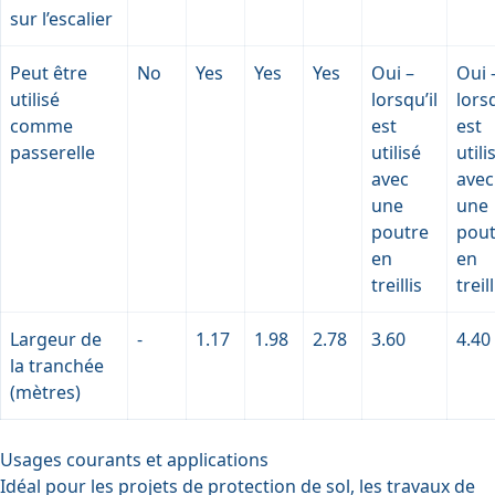
sur l’escalier
Peut être
No
Yes
Yes
Yes
Oui –
Oui 
utilisé
lorsqu’il
lorsq
comme
est
est
passerelle
utilisé
utili
avec
avec
une
une
poutre
pout
en
en
treillis
treill
Largeur de
-
1.17
1.98
2.78
3.60
4.40
la tranchée
(mètres)
Usages courants et applications
Idéal pour les projets de protection de sol, les travaux de