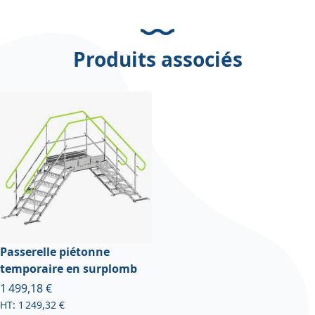
Produits associés
Passerelle piétonne
temporaire en surplomb
À partir de
1 499,18 €
1 249,32 €