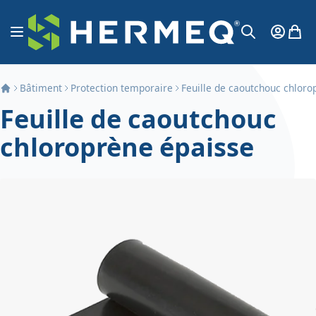
Aller au contenu
Affichage navigation
Mon Co
Mon 
Chercher
Bâtiment
Protection temporaire
Feuille de caoutchouc chloro
Feuille de caoutchouc
chloroprène épaisse