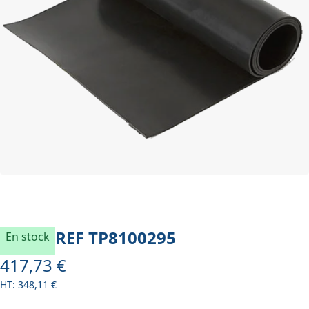
REF
TP8100295
En stock
417,73 €
À partir de
348,11 €