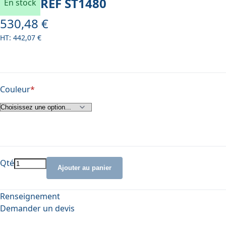
REF
ST1480
En stock
530,48 €
À partir de
442,07 €
Couleur
Qté
Ajouter au panier
Renseignement
Demander un devis