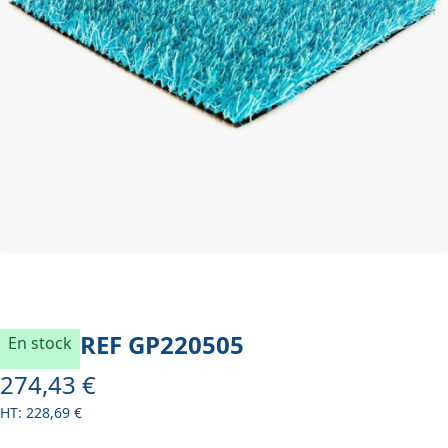
REF
GP220505
En stock
274,43 €
À partir de
228,69 €