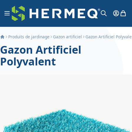
Aller au contenu
Affichage navigation
Mon Co
Mon 
Chercher
Produits de jardinage
Gazon artificiel
Gazon Artificiel Polyvale
Gazon Artificiel
Polyvalent