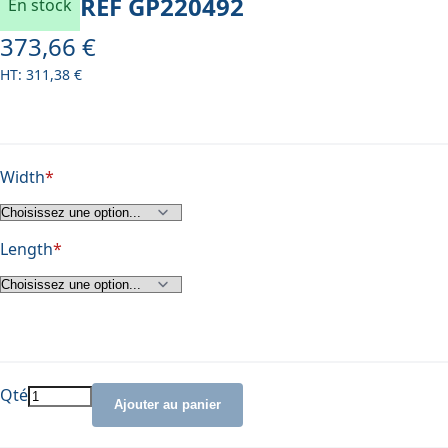
REF
GP220492
En stock
373,66 €
À partir de
311,38 €
Width
Length
Qté
Ajouter au panier