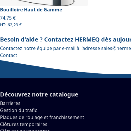
Bouilloire Haut de Gamme
À partir de
74,75 €
62,29 €
Besoin d'aide ? Contactez HERMEQ dès aujour
Contactez notre équipe par e-mail à l'adresse
sales@herme
Contact
Découvrez notre catalogue
Barrières
Gestion du trafic
Plaques de roulage et franchissement
Clôtures temporaires