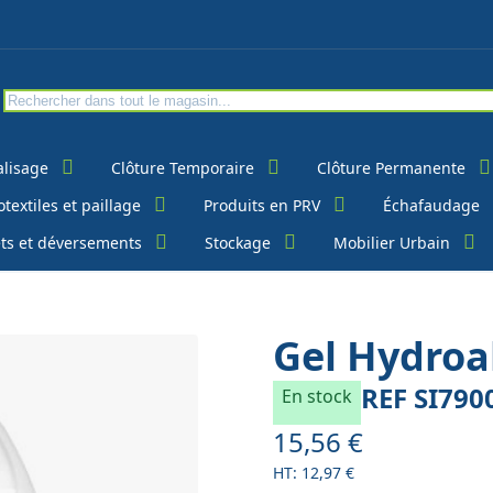
alisage
Clôture Temporaire
Clôture Permanente
textiles et paillage
Produits en PRV
Échafaudage
ts et déversements
Stockage
Mobilier Urbain
Gel Hydroa
REF
SI790
En stock
15,56 €
À partir de
12,97 €