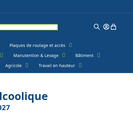
Chercher
Mon Compte
Mon pani
Plaques de roulage et accès
Manutention & Levage
Bâtiment
Agricole
Travail en hauteur
lcoolique
027