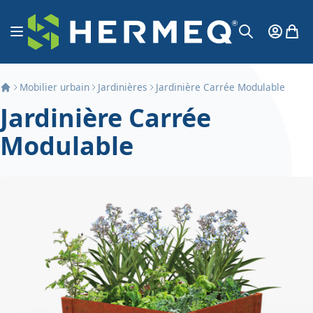
Aller au contenu
Affichage navigation
Mon Co
Mon 
Chercher
Mobilier urbain
Jardinières
Jardinière Carrée Modulable
Jardinière Carrée
Modulable