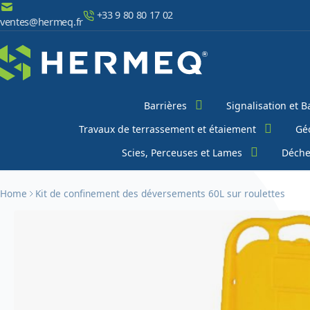
Aller au contenu
+33 9 80 80 17 02
ventes@hermeq.fr
Chercher
Barrières
Signalisation et B
Travaux de terrassement et étaiement
Géo
Scies, Perceuses et Lames
Déche
Home
Kit de confinement des déversements 60L sur roulettes