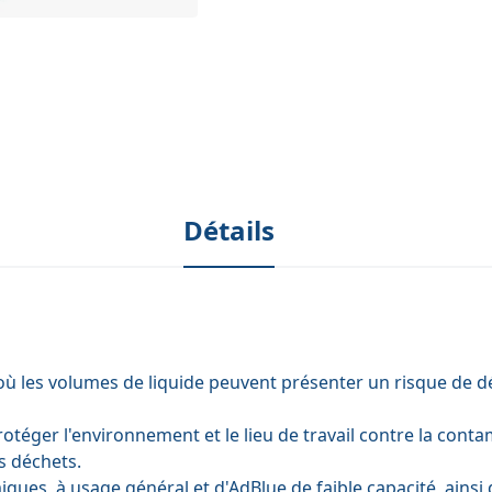
Détails
 où les volumes de liquide peuvent présenter un risque de 
éger l'environnement et le lieu de travail contre la contam
es déchets.
ques, à usage général et d'AdBlue de faible capacité, ains