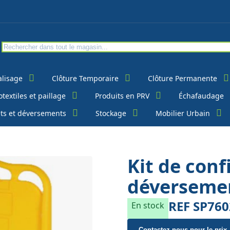
alisage
Clôture Temporaire
Clôture Permanente
textiles et paillage
Produits en PRV
Échafaudage
ts et déversements
Stockage
Mobilier Urbain
Kit de con
déversemen
REF
SP760
En stock
Contactez-nous pour le prix