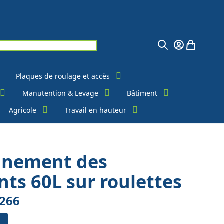
Chercher
Mon Compte
Mon pani
Plaques de roulage et accès
Manutention & Levage
Bâtiment
Agricole
Travail en hauteur
finement des
ts 60L sur roulettes
266