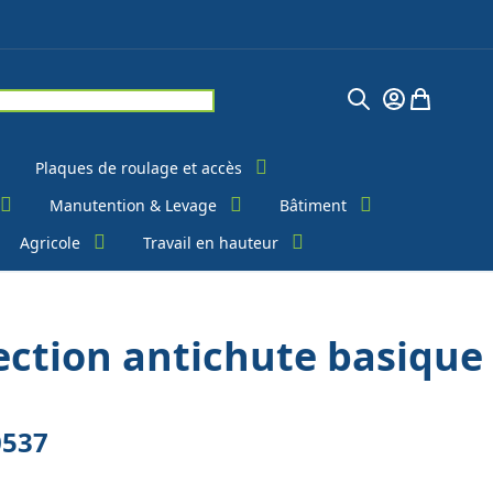
Chercher
Mon Compte
Mon pani
Plaques de roulage et accès
Manutention & Levage
Bâtiment
Agricole
Travail en hauteur
tection antichute basique
0537