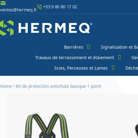
Aller au contenu
+33 9 80 80 17 02
ventes@hermeq.fr
Chercher
Barrières
Signalisation et B
Travaux de terrassement et étaiement
Géo
Scies, Perceuses et Lames
Déche
Home
Kit de protection antichute basique 1 point