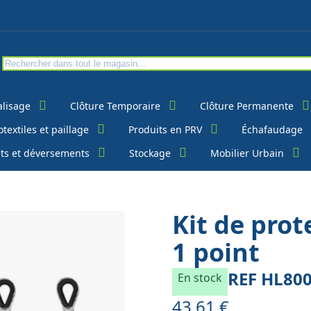
alisage
Clôture Temporaire
Clôture Permanente
textiles et paillage
Produits en PRV
Échafaudage
ts et déversements
Stockage
Mobilier Urbain
Kit de pro
1 point
REF
HL80
En stock
43,61 €