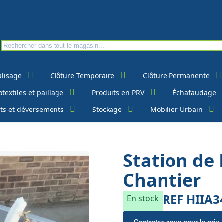
alisage
Clôture Temporaire
Clôture Permanente
textiles et paillage
Produits en PRV
Échafaudage
ts et déversements
Stockage
Mobilier Urbain
Station de
Chantier
REF
HIIA3
En stock
Contactez-nous pour le prix