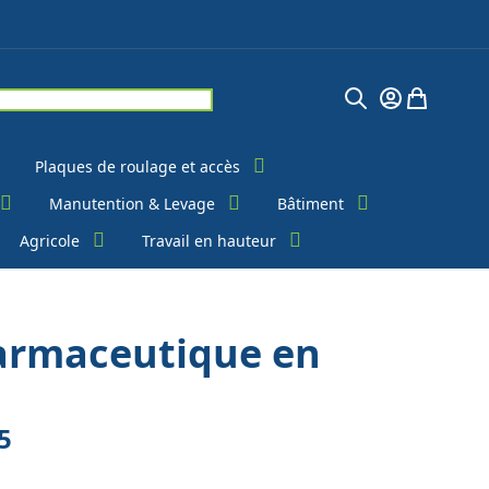
Chercher
Mon Compte
Mon pani
Plaques de roulage et accès
Manutention & Levage
Bâtiment
Agricole
Travail en hauteur
armaceutique en
5