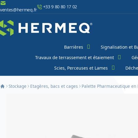
Aller au contenu
+33 9 80 80 17 02
ventes@hermeq.fr
Chercher
Barrières
Signalisation et B
Travaux de terrassement et étaiement
Géo
Scies, Perceuses et Lames
Déche
Stockage
Etagères, bacs et cages
Palette Pharmaceutique en 