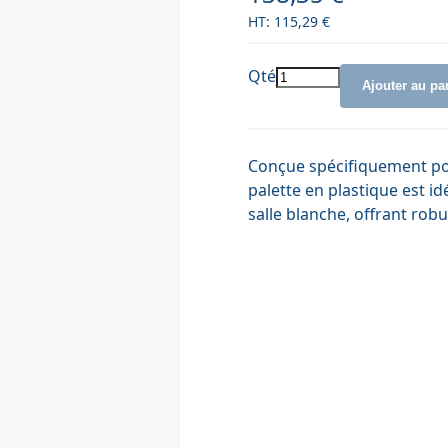
115,29 €
Qté
Ajouter au pa
Conçue spécifiquement pou
palette en plastique est i
salle blanche, offrant robu