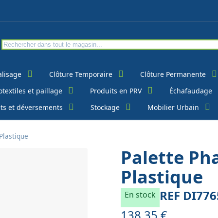
alisage
Clôture Temporaire
Clôture Permanente
textiles et paillage
Produits en PRV
Échafaudage
ts et déversements
Stockage
Mobilier Urbain
Plastique
Palette Ph
Plastique
REF
DI776
En stock
138,35 €