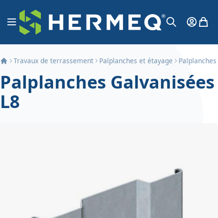
Aller au contenu
Affichage navigation
Mon Co
Mon 
Chercher
Travaux de terrassement
Palplanches et étayage
Palplanches
Palplanches Galvanisées
L8