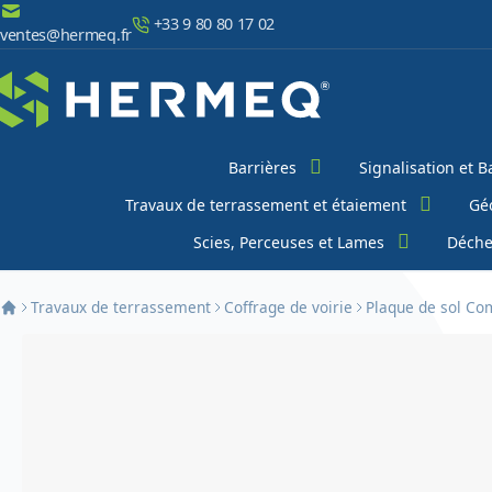
Aller au contenu
+33 9 80 80 17 02
ventes@hermeq.fr
Chercher
Barrières
Signalisation et B
Travaux de terrassement et étaiement
Géo
Scies, Perceuses et Lames
Déche
Travaux de terrassement
Coffrage de voirie
Plaque de sol Co