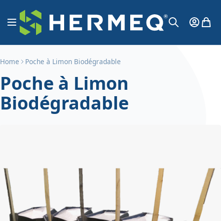
Aller au contenu
Affichage navigation
Mon Co
Mon 
Chercher
Home
Poche à Limon Biodégradable
Poche à Limon
Biodégradable