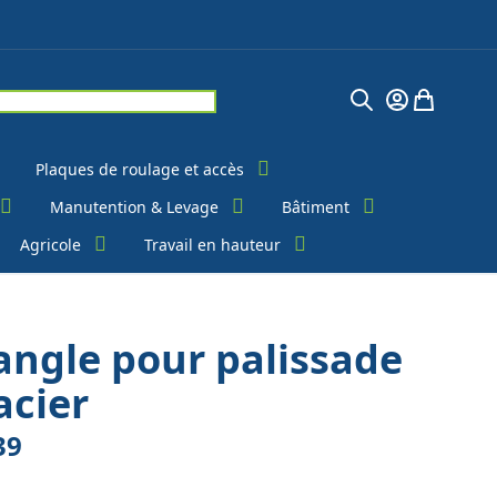
Chercher
Mon Compte
Mon pani
Plaques de roulage et accès
Manutention & Levage
Bâtiment
Agricole
Travail en hauteur
angle pour palissade
acier
39