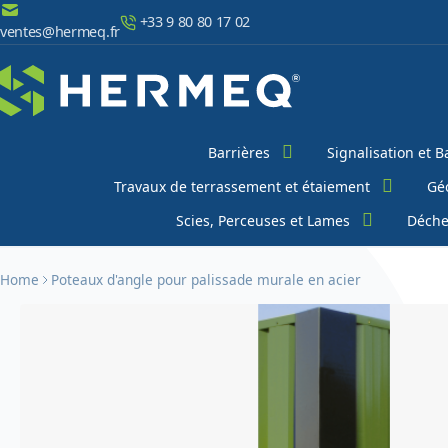
Aller au contenu
+33 9 80 80 17 02
ventes@hermeq.fr
Chercher
Barrières
Signalisation et B
Travaux de terrassement et étaiement
Géo
Scies, Perceuses et Lames
Déche
Home
Poteaux d'angle pour palissade murale en acier