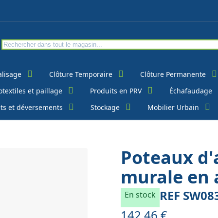
alisage
Clôture Temporaire
Clôture Permanente
textiles et paillage
Produits en PRV
Échafaudage
ts et déversements
Stockage
Mobilier Urbain
Poteaux d'
murale en 
REF
SW08
En stock
142,46 €
À partir de