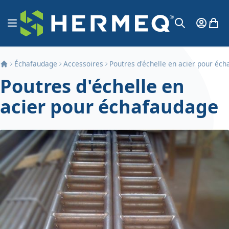
Aller au contenu
Affichage navigation
Mon Co
Mon 
Chercher
Échafaudage
Accessoires
Poutres d'échelle en acier pour éc
Poutres d'échelle en
acier pour échafaudage