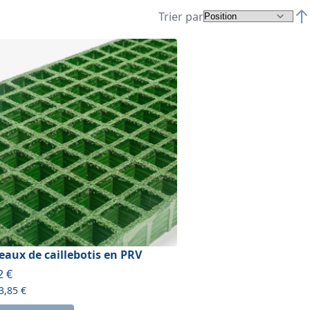
Trier par
Par
aux de caillebotis en PRV
ir de
2 €
3,85 €