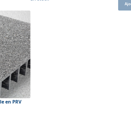
Ajo
lle en PRV