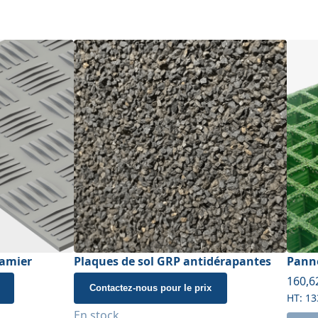
damier
Plaques de sol GRP antidérapantes
Panne
À part
160,6
Contactez-nous pour le prix
13
En stock