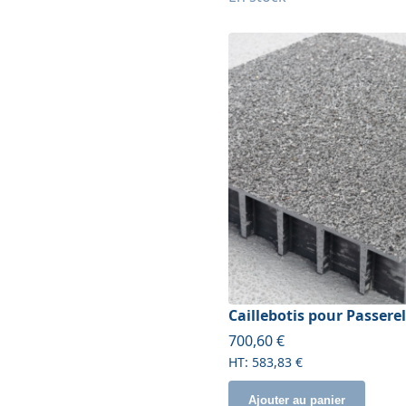
Caillebotis pour Passere
À partir de
700,60 €
583,83 €
Ajouter au panier