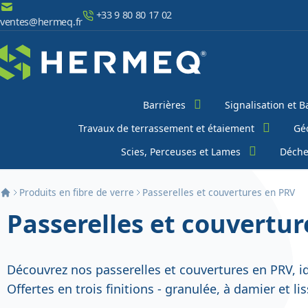
Aller au contenu
+33 9 80 80 17 02
ventes@hermeq.fr
Chercher
Barrières
Signalisation et B
Travaux de terrassement et étaiement
Géo
Scies, Perceuses et Lames
Déche
Produits en fibre de verre
Passerelles et couvertures en PRV
Passerelles et couvertu
Découvrez nos passerelles et couvertures en PRV, id
Offertes en trois finitions - granulée, à damier et l