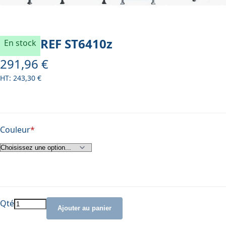
REF
ST6410z
En stock
291,96 €
À partir de
243,30 €
Couleur
Qté
Ajouter au panier