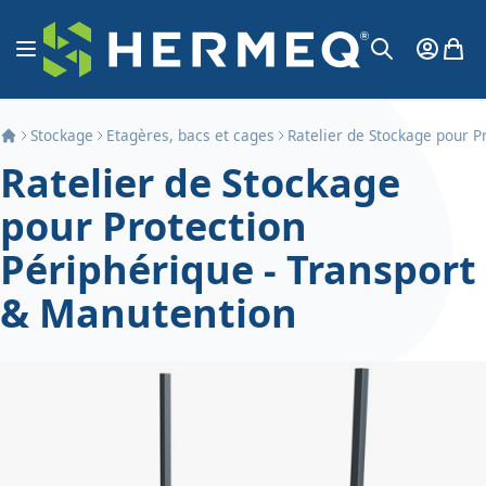
Aller au contenu
Affichage navigation
Mon Co
Mon 
Chercher
Stockage
Etagères, bacs et cages
Ratelier de Stockage pour P
Ratelier de Stockage
pour Protection
Périphérique - Transport
& Manutention