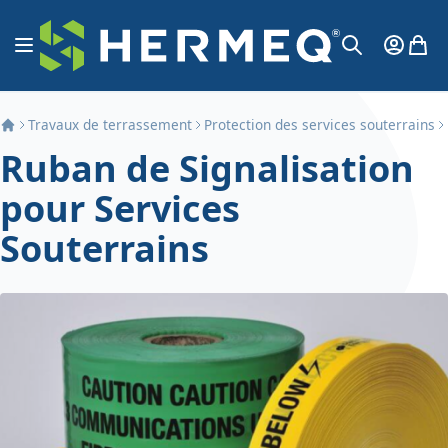
Aller au contenu
Affichage navigation
Mon Co
Mon 
Chercher
Travaux de terrassement
Protection des services souterrains
Ruban de Signalisation
pour Services
Souterrains