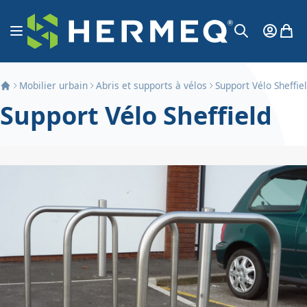
Aller au contenu
Affichage navigation
Mon Co
Mon 
Chercher
Mobilier urbain
Abris et supports à vélos
Support Vélo Sheffie
Support Vélo Sheffield