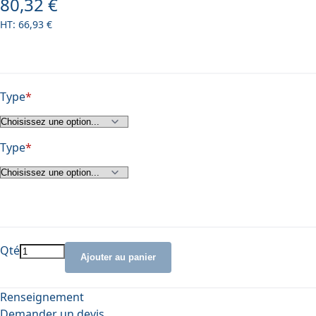
80,32 €
À partir de
66,93 €
Type
Type
Qté
Ajouter au panier
Renseignement
Demander un devis