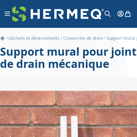
Aller au contenu
Affichage navigation
Mon Co
Mon 
Chercher
Déchets et déversements
Couvercles de drain
Support mural 
Support mural pour joint
de drain mécanique