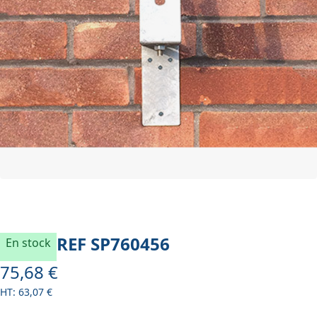
REF
SP760456
En stock
75,68 €
63,07 €