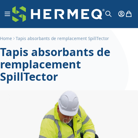
Aller au contenu
Affichage navigation
Mon Co
Mon 
Chercher
Home
Tapis absorbants de remplacement SpillTector
Tapis absorbants de
remplacement
SpillTector