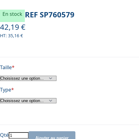
REF
SP760579
En stock
42,19 €
À partir de
35,16 €
Taille
Type
Qté
Ajouter au panier