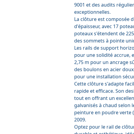
9001 et des audits régulier
exceptionnelles.
La clôture est composée d
d'épaisseur, avec 17 potea
poteaux s'étendent de 22
des sommets à pointe uni
Les rails de support hor
pour une solidité accrue,
2,75 m pour un ancrage sûr.
des boulons en acier dou
pour une installation sécu
Cette clôture s'adapte fac
rapide et efficace. Son de
tout en offrant un excelle
galvanisés à chaud selon 
peinture en poudre verte 
2009.
Optez pour le rail de clôt
durable et esthétique, idé