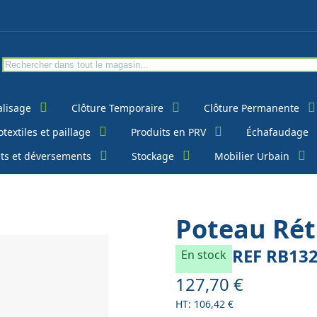
alisage
Clôture Temporaire
Clôture Permanente
textiles et paillage
Produits en PRV
Échafaudage
ts et déversements
Stockage
Mobilier Urbain
Poteau Rét
REF
RB13
En stock
127,70 €
À partir de
106,42 €