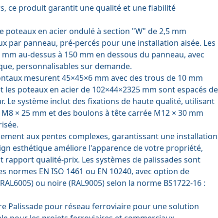
s, ce produit garantit une qualité et une fiabilité
e poteaux en acier ondulé à section "W" de 2,5 mm
ux par panneau, pré-percés pour une installation aisée. Les
5 mm au-dessus à 150 mm en dessous du panneau, avec
que, personnalisables sur demande.
izontaux mesurent 45×45×6 mm avec des trous de 10 mm
 et les poteaux en acier de 102×44×2325 mm sont espacés de
 Le système inclut des fixations de haute qualité, utilisant
x M8 × 25 mm et des boulons à tête carrée M12 × 30 mm
risée.
ilement aux pentes complexes, garantissant une installation
sign esthétique améliore l'apparence de votre propriété,
nt rapport qualité-prix. Les systèmes de palissades sont
les normes EN ISO 1461 ou EN 10240, avec option de
(RAL6005) ou noire (RAL9005) selon la norme BS1722-16 :
ure Palissade pour réseau ferroviaire pour une solution
ale pour les projets ferroviaires et commerciaux.