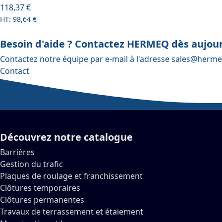
À partir de
118,37 €
98,64 €
Besoin d'aide ? Contactez HERMEQ dès aujour
Contactez notre équipe par e-mail à l'adresse
sales@herme
Contact
Découvrez notre catalogue
Barrières
Gestion du trafic
Plaques de roulage et franchissement
Clôtures temporaires
Clôtures permanentes
Travaux de terrassement et étaiement