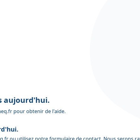
 aujourd'hui.
eq.fr
pour obtenir de l'aide.
d'hui.
q.fr
ou utilisez notre
formulaire de contact
. Nous serons ra