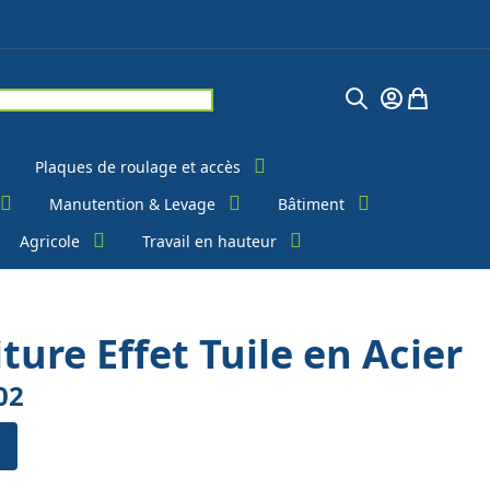
Chercher
Mon Compte
Mon pani
Plaques de roulage et accès
Manutention & Levage
Bâtiment
Agricole
Travail en hauteur
iture Effet Tuile en Acier
02