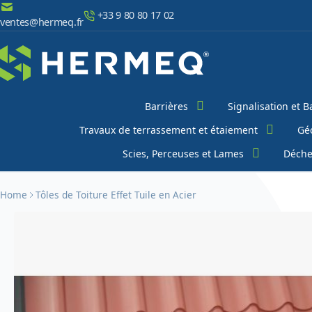
Aller au contenu
+33 9 80 80 17 02
ventes@hermeq.fr
Chercher
Barrières
Signalisation et B
Travaux de terrassement et étaiement
Géo
Scies, Perceuses et Lames
Déche
Home
Tôles de Toiture Effet Tuile en Acier