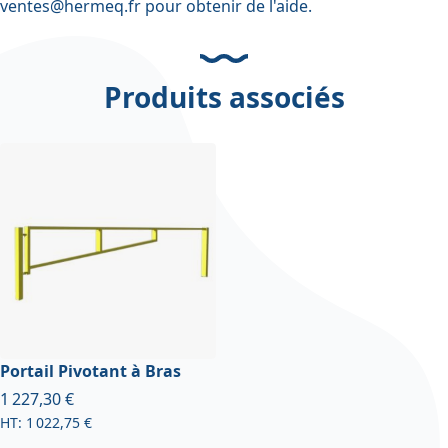
ventes@hermeq.fr
pour obtenir de l'aide.
Produits associés
Portail Pivotant à Bras
À partir de
1 227,30 €
1 022,75 €