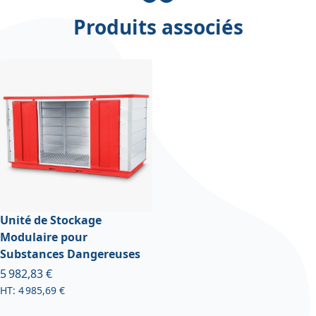
Produits associés
Unité de Stockage
Modulaire pour
Substances Dangereuses
À partir de
5 982,83 €
4 985,69 €