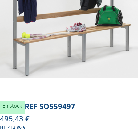
REF
SO559497
En stock
495,43 €
À partir de
412,86 €