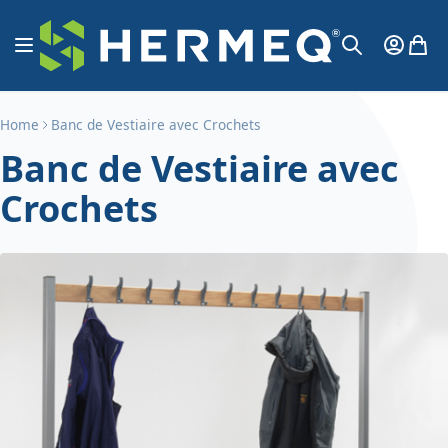
Aller au contenu
Affichage navigation
Mon Co
Mon 
Chercher
Home
Banc de Vestiaire avec Crochets
Banc de Vestiaire avec
Crochets