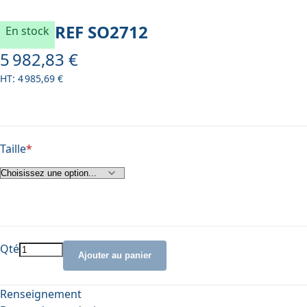
REF
SO2712
En stock
5 982,83 €
À partir de
4 985,69 €
Taille
Qté
Ajouter au panier
Renseignement