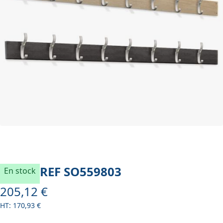
REF
SO559803
En stock
205,12 €
À partir de
170,93 €