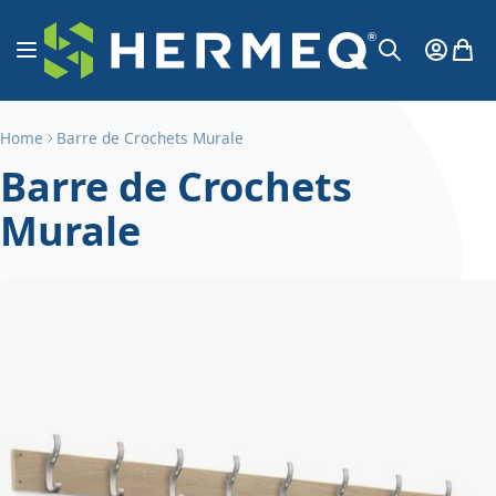
Aller au contenu
Affichage navigation
Mon Co
Mon 
Chercher
Home
Barre de Crochets Murale
Barre de Crochets
Murale