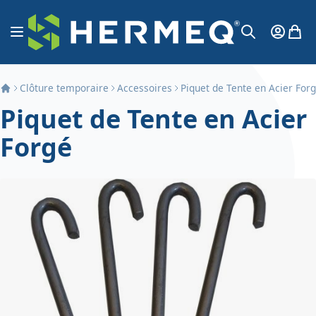
Aller au contenu
Affichage navigation
Mon Co
Mon 
Chercher
Clôture temporaire
Accessoires
Piquet de Tente en Acier For
Piquet de Tente en Acier
Forgé