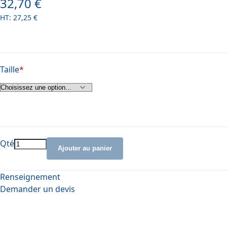
32,70 €
À partir de
27,25 €
Taille
Qté
Ajouter au panier
Renseignement
Demander un devis