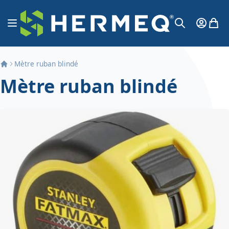
Aller au contenu
Affichage navigation
Mon Co
Mon 
Chercher
Mètre ruban blindé
Mètre ruban blindé