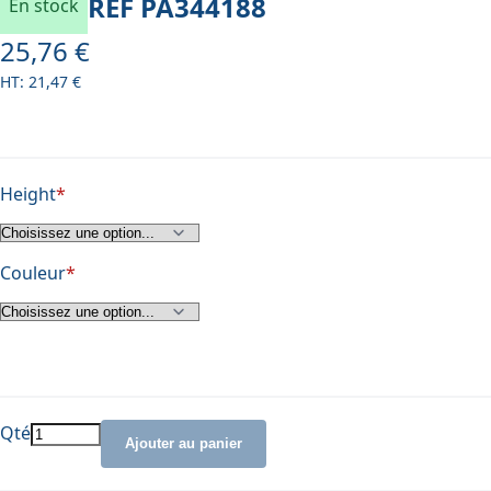
REF
PA344188
En stock
25,76 €
À partir de
21,47 €
Height
Couleur
Qté
Ajouter au panier