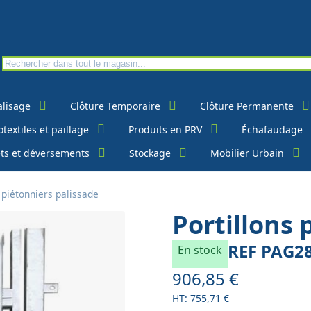
alisage
Clôture Temporaire
Clôture Permanente
textiles et paillage
Produits en PRV
Échafaudage
ts et déversements
Stockage
Mobilier Urbain
s piétonniers palissade
Portillons 
REF
PAG2
En stock
906,85 €
À partir de
755,71 €