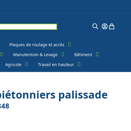
Chercher
Mon Compte
Mon pani
Plaques de roulage et accès
Manutention & Levage
Bâtiment
Agricole
Travail en hauteur
piétonniers palissade
848