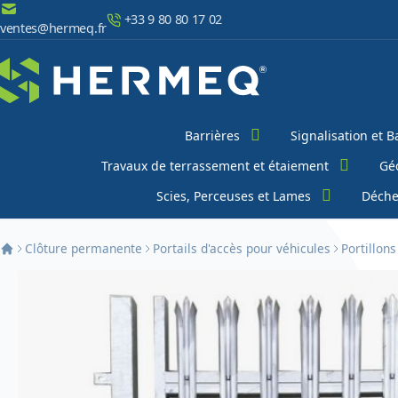
Aller au contenu
+33 9 80 80 17 02
ventes@hermeq.fr
Chercher
Barrières
Signalisation et B
Travaux de terrassement et étaiement
Géo
Scies, Perceuses et Lames
Déche
Clôture permanente
Portails d'accès pour véhicules
Portillon