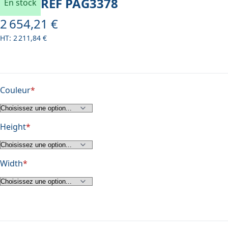
REF
PAG3378
En stock
2 654,21 €
À partir de
2 211,84 €
Couleur
Height
Width