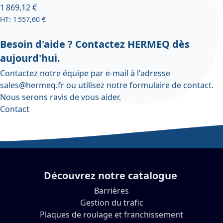
À partir de
1 869,12 €
1 557,60 €
Besoin d'aide ? Contactez HERMEQ dès
aujourd'hui.
Contactez notre équipe par e-mail à l'adresse
sales@hermeq.fr
ou utilisez notre
formulaire de contact
.
Nous serons ravis de vous aider.
Contact
Découvrez notre catalogue
Barrières
Gestion du trafic
Plaques de roulage et franchissement