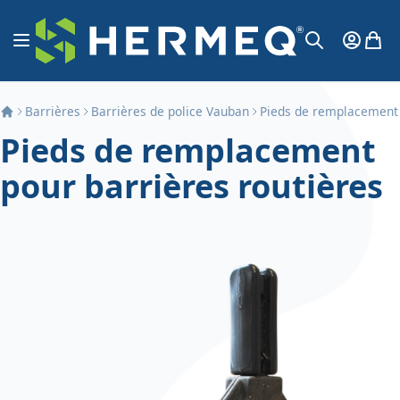
Aller au contenu
Affichage navigation
Mon Co
Mon 
Chercher
Barrières
Barrières de police Vauban
Pieds de remplacement 
Pieds de remplacement
pour barrières routières