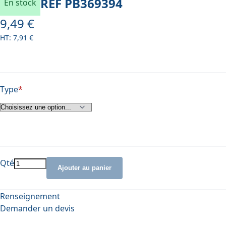
REF
PB369394
En stock
9,49 €
À partir de
7,91 €
Type
Qté
Ajouter au panier
Renseignement
Demander un devis