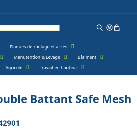
Chercher
Mon Compte
Mon pani
Plaques de roulage et accès
Manutention & Levage
Bâtiment
Agricole
Travail en hauteur
Double Battant Safe Mesh
42901