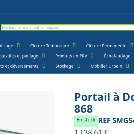
alisage
Clôture Temporaire
Clôture Permanente
textiles et paillage
Produits en PRV
Échafaudage
ts et déversements
Stockage
Mobilier Urbain
Portail à 
868
REF
SMG5
En stock
1 138,61 €
À partir de