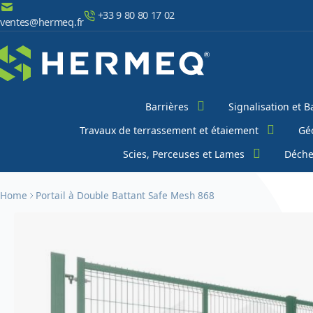
Aller au contenu
+33 9 80 80 17 02
ventes@hermeq.fr
Chercher
Barrières
Signalisation et B
Travaux de terrassement et étaiement
Géo
Scies, Perceuses et Lames
Déche
Home
Portail à Double Battant Safe Mesh 868