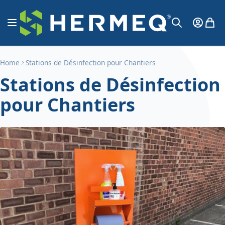
Aller au contenu
Affichage navigation
Mon Co
Mon 
Chercher
Home
Stations de Désinfection pour Chantiers
Stations de Désinfection
pour Chantiers