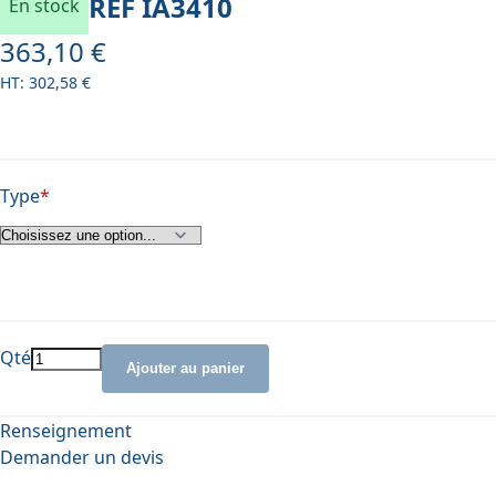
REF
IA3410
En stock
363,10 €
À partir de
302,58 €
Type
Qté
Ajouter au panier
Renseignement
Demander un devis